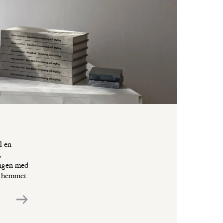
l en
,
ligen med
i hemmet.