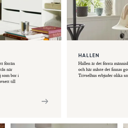
HALLEN
tt förrän
Hallen är det första männis
stås när
och här måste det finnas got
j som bor i
Trivselhus erbjuder olika sm
sett till