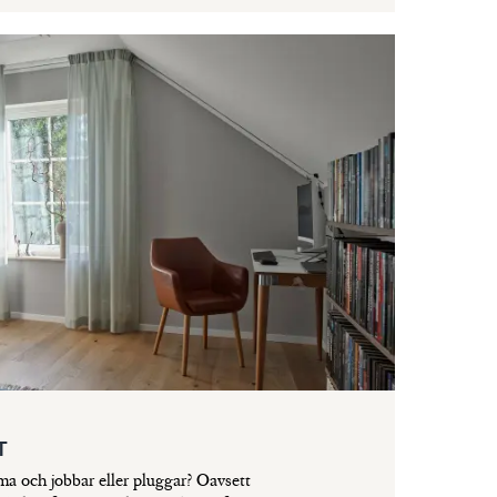
T
mma och jobbar eller pluggar? Oavsett