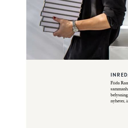
INRE
Frida Ram
sammanhål
belysning
nyheter, 