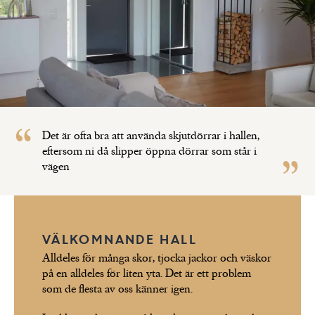
Trivselhus gedigna
hus
LÄS
byggkvalitet
Det är ofta bra att använda skjutdörrar i hallen,
eftersom ni då slipper öppna dörrar som står i
vägen
VÄLKOMNANDE HALL
Alldeles för många skor, tjocka jackor och väskor
på en alldeles för liten yta. Det är ett problem
som de flesta av oss känner igen.