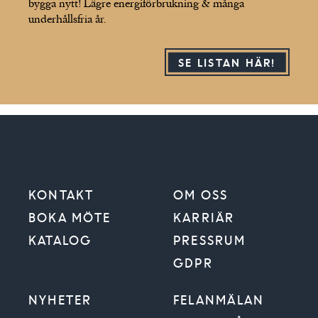
bygga nytt! Lägre energiförbrukning & många
underhållsfria år.
SE LISTAN HÄR!
KONTAKT
OM OSS
BOKA MÖTE
KARRIÄR
KATALOG
PRESSRUM
GDPR
NYHETER
FELANMÄLAN