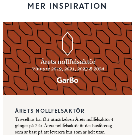
MER INSPIRATION
Trivselhus gedigna
hus
LÄS
byggkvalitet
ÅRETS NOLLFELSAKTÖR
Trivselhus har fått utmärkelsen Årets nollfelsaktör 4
gånger på 7 år. Årets nollfelsaktör är det husföretag
som är bäst på att leverera hus som är helt utan