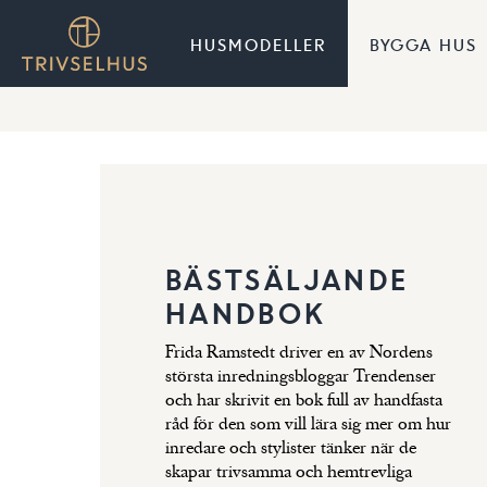
HUSMODELLER
BYGGA HUS
BYGGA-HUS-GUIDE
BILDGALLERI
FINANSIERING
HEMMA HOS
Så går det till att bygga
Låt dig inspireras av
Vad kostar det att bygga
Hälsa på hemma hos
hus från idé till inflyttning
helhet och detaljer i vårt
hus med Trivselhus?
några familjer byggt ett
bildgalleri
Trivselhus
BÄSTSÄLJANDE
TRÄDGÅRD
FÄRG & BELYSNING
GEDIGEN
ARKITEKTRITADE
BYGGKVALITET
HUS
Så skapar ni den perfekta
Skapa känsla med färg
HANDBOK
trädgården runt ert nya
och belysning
Det finns inga genvägar
Anpassa hus, stil och
hus
Frida Ramstedt driver en av Nordens
till Trivselhus gedigna
tomt till varandra
största inredningsbloggar Trendenser
byggkvalitet
och har skrivit en bok full av handfasta
råd för den som vill lära sig mer om hur
inredare och stylister tänker när de
skapar trivsamma och hemtrevliga