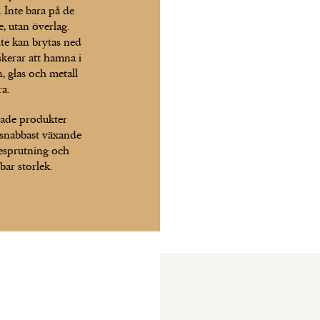
. Inte bara på de
 utan överlag.
inte kan brytas ned
skerar att hamna i
n, glas och metall
ra.
rade produkter
 snabbast växande
besprutning och
ar storlek.