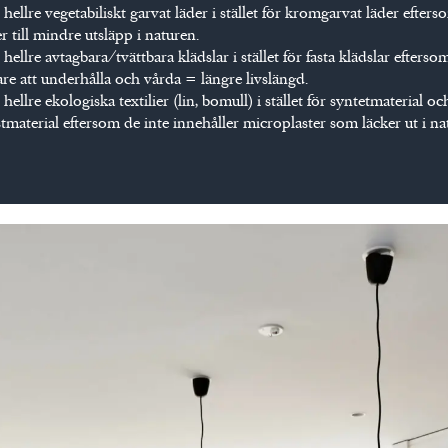
 hellre vegetabiliskt garvat läder i stället för kromgarvat läder efters
r till mindre utsläpp i naturen.
 hellre avtagbara/tvättbara klädslar i stället för fasta klädslar efterso
tare att underhålla och vårda = längre livslängd.
 hellre ekologiska textilier (lin, bomull) i stället för syntetmaterial oc
stmaterial eftersom de inte innehåller microplaster som läcker ut i na