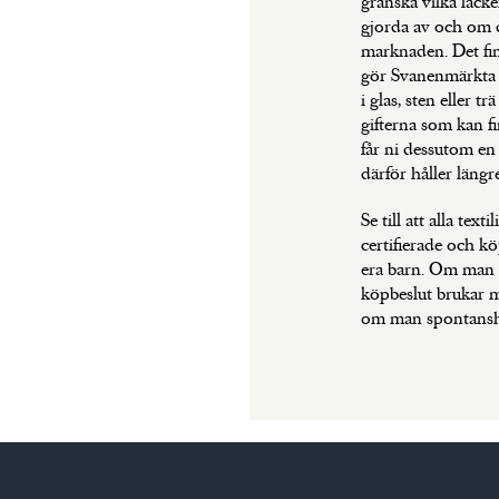
granska vilka lacke
gjorda av och om de
marknaden. Det fin
gör Svanenmärkta s
i glas, sten eller t
gifterna som kan f
får ni dessutom e
därför håller längre
Se till att alla tex
certifierade och köp
era barn. Om man h
köpbeslut brukar 
om man spontansho