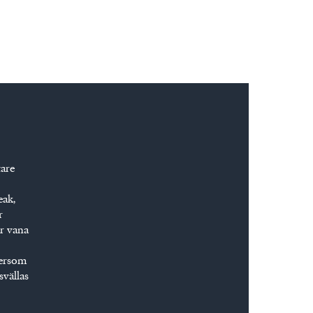
tare
eak,
r
är vana
ftersom
svällas