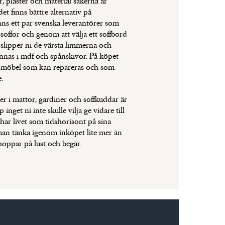
r, plaster och material sakerna är
t finns bättre alternativ på
ns ett par svenska leverantörer som
offor och genom att välja ett soffbord
rä slipper ni de värsta limmerna och
innas i mdf och spånskivor. På köpet
n möbel som kan repareras och som
.
tilier i mattor, gardiner och soffkuddar är
 inget ni inte skulle vilja ge vidare till
ar livet som tidshorisont på sina
man tänka igenom inköpet lite mer än
ppar på lust och begär.