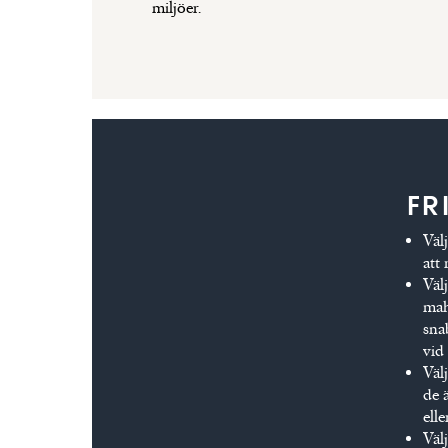
miljöer.
FR
Välj
att
Välj
mah
sna
vid 
Välj
de 
elle
Välj