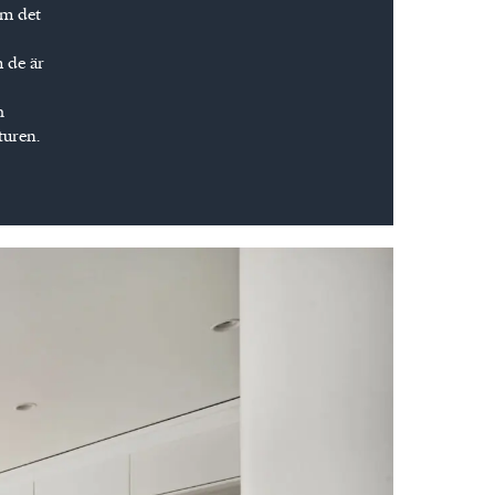
om det
m de är
h
turen.