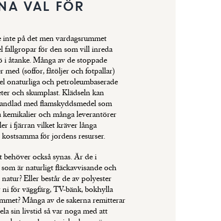
NA VAL FÖR
 inte på det men vardagsrummet
l fallgropar för den som vill inreda
ö i åtanke. Många av de stoppade
 med (soffor, fåtöljer och fotpallar)
del onaturliga och petroleumbaserade
ter och skumplast. Klädseln kan
handlad med flamskyddsmedel som
a kemikalier och många leverantörer
er i fjärran vilket kräver långa
 kostsamma för jordens resurser.
 behöver också synas. Är de i
, som är naturligt fläckavvisande och
n natur? Eller består de av polyester
r ni för väggfärg, TV-bänk, bokhylla
ummet? Många av de sakerna remitterar
la sin livstid så var noga med att