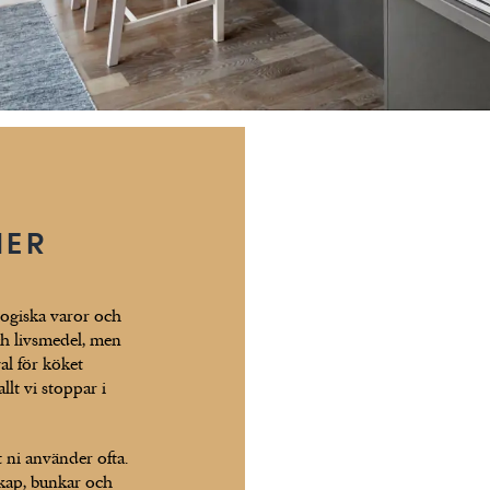
MER
logiska varor och
h livsmedel, men
al för köket
llt vi stoppar i
t ni använder ofta.
skap, bunkar och