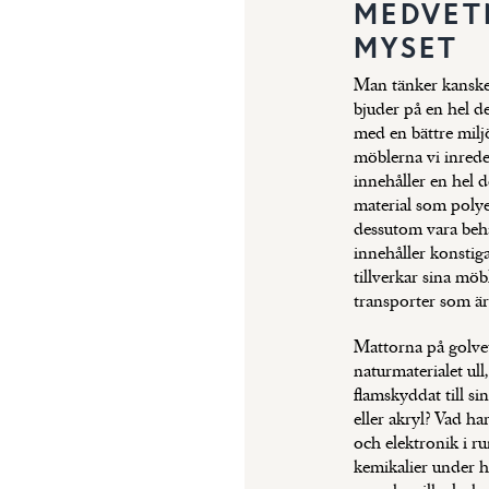
MEDVET
MYSET
Man tänker kanske
bjuder på en hel de
med en bättre milj
möblerna vi inreder
innehåller en hel 
material som polye
dessutom vara be
innehåller konstig
tillverkar sina möbl
transporter som är
Mattorna på golvet
naturmaterialet ull
flamskyddat till si
eller akryl? Vad ha
och elektronik i r
kemikalier under he