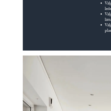
Välj
lede
Välj
lät
Välj
pla