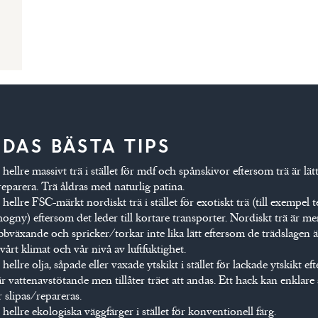
IDAS BÄSTA TIPS
 hellre massivt trä i stället för mdf och spånskivor eftersom trä är lät
 reparera. Trä åldras med naturlig patina.
 hellre FSC-märkt nordiskt trä i stället för exotiskt trä (till exempel t
ogny) eftersom det leder till kortare transporter. Nordiskt trä är me
bbväxande och spricker/torkar inte lika lätt eftersom de trädslagen 
vårt klimat och vår nivå av luftfuktighet.
 hellre olja, såpade eller vaxade ytskikt i stället för lackade ytskikt e
är vattenavstötande men tillåter träet att andas. Ett hack kan enklare 
r slipas/repareras.
 hellre ekologiska väggfärger i stället för konventionell färg.