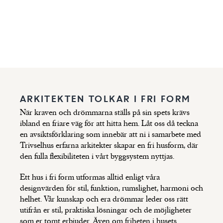
Trivselhus gedigna
hus
LÄS
byggkvalitet
ARKITEKTEN TOLKAR I FRI FORM
När kraven och drömmarna ställs på sin spets krävs
ibland en friare väg för att hitta hem. Låt oss då teckna
en avsiktsförklaring som innebär att ni i samarbete med
Trivselhus erfarna arkitekter skapar en fri husform, där
den fulla flexibiliteten i vårt byggsystem nyttjas.
Ett hus i fri form utformas alltid enligt våra
designvärden för stil, funktion, rumslighet, harmoni och
helhet. Vår kunskap och era drömmar leder oss rätt
utifrån er stil, praktiska lösningar och de möjligheter
som er tomt erbjuder. Även om friheten i husets