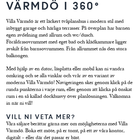
VÄRMDÖ I 360ᐤ
Trivselhus gedigna
hus
LÄS
byggkvalitet
Villa Värmdö är ett läckert tvåplanshus i modern stil med
inbyggt garage och härliga terrasser. På överplan har barnen
egen avdelning med allrum och wc/dusch.
Föräldrasovrummet med eget bad och klädkammare ligger
avskilt från barnsovrummen. Från allrummet nås den stora
balkongen.
Med hjälp av en dator, läsplatta eller mobil kan ni vandra
omkring och se alla vinklar och vrår av en variant av
moderna Villa Värmdö! Navigeringen sker genom klick på de
runda punkterna i varje rum, eller genom att klicka på önskat
rum i en så kallad dockhusvy över planlösningen. Välkomna
in när ni vill!
VILL NI VETA MER?
Våra säljare berättar gärna mer om möjligheterna med Villa
Värmdö. Boka ett möte, på er tomt, på ett av våra kontor,
digitalt – eller där det passar er bäst.