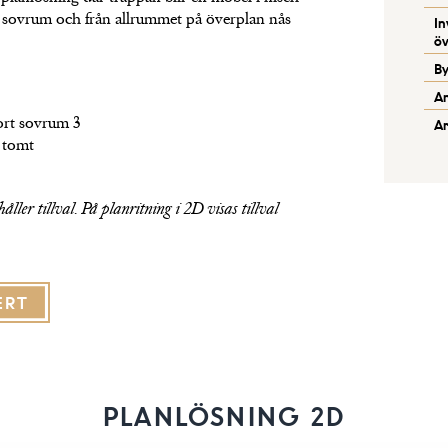
em sovrum och från allrummet på överplan nås
In
öv
B
An
ort sovrum 3
Ar
l tomt
åller tillval. På planritning i 2D visas tillval
ERT
PLANLÖSNING 2D