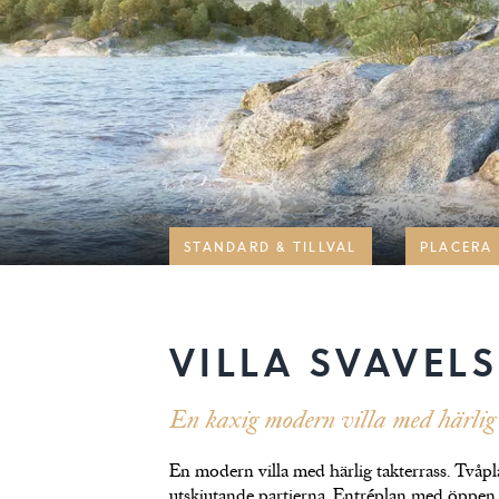
STANDARD & TILLVAL
PLACERA 
VILLA SVAVEL
En kaxig modern villa med härlig 
En modern villa med härlig takterrass. Två
utskjutande partierna. Entréplan med öppen 