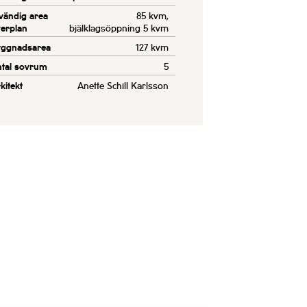
vändig area
85 kvm,
erplan
bjälklagsöppning 5 kvm
yggnadsarea
127 kvm
tal sovrum
5
kitekt
Anette Schill Karlsson