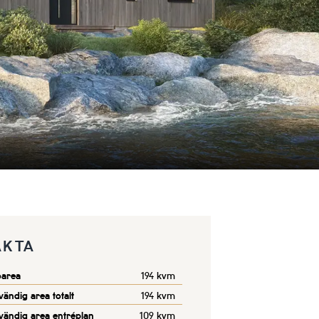
AKTA
oarea
194 kvm
vändig area totalt
194 kvm
vändig area entréplan
109 kvm