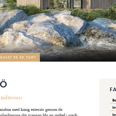
HUSET PÅ ER TOMT
SÖ
F
takterrass
B
In
planshus med kaxig exteriör genom de
In
planlösning där trappan blir en möbel i nisch