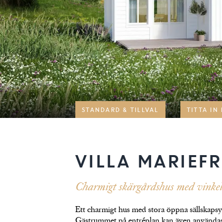
STANDARD & TILLVAL
TITTA IN
VILLA MARIEF
Charmigt skärgårdshus med vinkelu
Ett charmigt hus med stora öppna sällskapsy
Gästrummet på entréplan kan även användas 