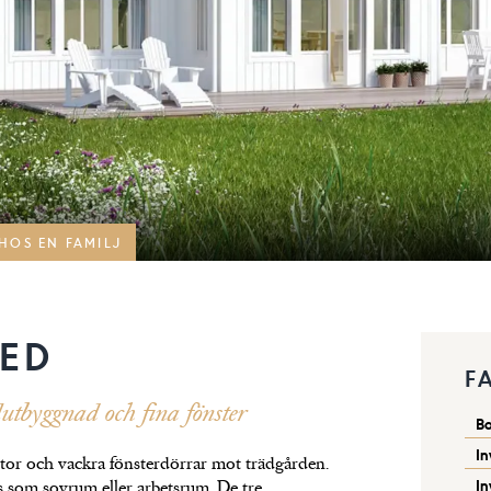
 HOS EN FAMILJ
RED
F
tbyggnad och fina fönster
B
In
tor och vackra fönsterdörrar mot trädgården.
In
som sovrum eller arbetsrum. De tre