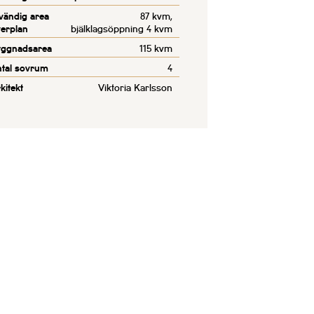
vändig area
87 kvm,
erplan
bjälklagsöppning 4 kvm
yggnadsarea
115 kvm
tal sovrum
4
kitekt
Viktoria Karlsson