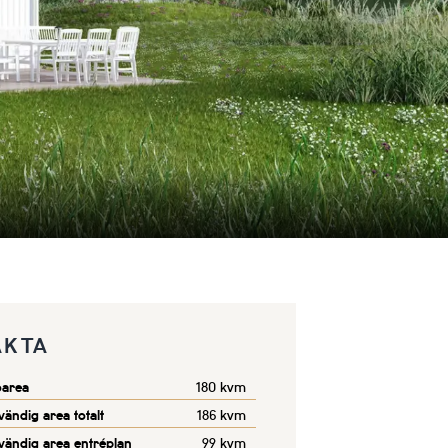
AKTA
oarea
180 kvm
vändig area totalt
186 kvm
vändig area entréplan
99 kvm