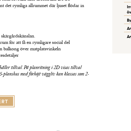
 det rymliga allrummet där ljuset flödar in
In
öv
B
An
ka skärgårdskänslan.
Ar
um för att få en rymligare social del
 en balkong över matplatsvinkeln
tesdetaljer
åller tillval. På planritning i 2D visas tillval
1,5-planshus med förhöjt väggliv kan klassas som 2-
ERT