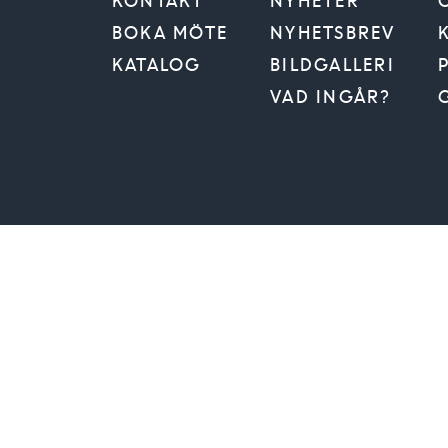
KONTAKT
NYHETER
BOKA MÖTE
NYHETSBREV
KATALOG
BILDGALLERI
VAD INGÅR?
VÄLJ
Jag s