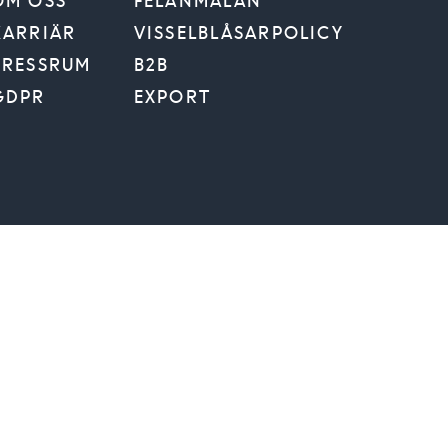
OM OSS
FELANMÄLAN
KARRIÄR
VISSELBLÅSARPOLICY
PRESSRUM
B2B
GDPR
EXPORT
 BYGGKOMMUN
Jag vill få Trivselhus nyhetsbrev via e-post
Jag vill få information om lediga tomter via e-post
Jag vill få information om visningar via e-post
amtycker till
Trivselhus behandling av personuppgifter