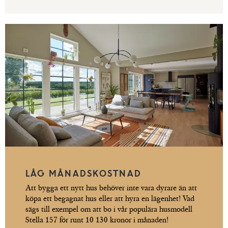
LÅG MÅNADSKOSTNAD
Att bygga ett nytt hus behöver inte vara dyrare än att
köpa ett begagnat hus eller att hyra en lägenhet! Vad
sägs till exempel om att bo i vår populära husmodell
Stella 157 för runt 10 130 kronor i månaden!