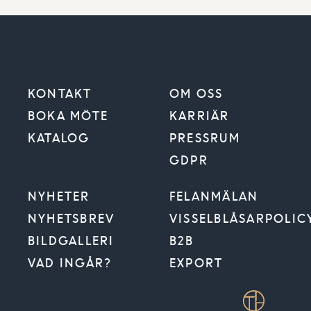
KONTAKT
OM OSS
BOKA MÖTE
KARRIÄR
KATALOG
PRESSRUM
GDPR
VÄLJ BYGGKOMMUN
NYHETER
FELANMÄLAN
NYHETSBREV
VISSELBLÅSARPOLIC
BILDGALLERI
B2B
Jag vill få Trivselhus nyhetsbrev via e-post
VAD INGÅR?
EXPORT
Jag vill få information om lediga tomter via e-post