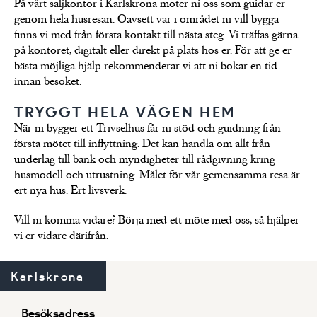
På vårt säljkontor i Karlskrona möter ni oss som guidar er
Trivselhus gedigna
hus
LÄS
genom hela husresan. Oavsett var i området ni vill bygga
byggkvalitet
finns vi med från första kontakt till nästa steg. Vi träffas gärna
på kontoret, digitalt eller direkt på plats hos er. För att ge er
bästa möjliga hjälp rekommenderar vi att ni bokar en tid
innan besöket.
TRYGGT HELA VÄGEN HEM
När ni bygger ett Trivselhus får ni stöd och guidning från
första mötet till inflyttning. Det kan handla om allt från
underlag till bank och myndigheter till rådgivning kring
husmodell och utrustning. Målet för vår gemensamma resa är
ert nya hus. Ert livsverk.
Vill ni komma vidare? Börja med ett möte med oss, så hjälper
vi er vidare därifrån.
Karlskrona
Besöksadress