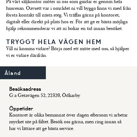
På vårt säljkontor möter ni oss som guidar er genom hela
Trivselhus gedigna
hus
LÄS
husresan. Oavsett var i området ni vill bygga finns vi med från
byggkvalitet
första kontakt till nästa steg. Vi träffas gärna på kontoret,
digitalt eller direkt på plats hos er. För att ge er bästa möjliga
hjälp rekommenderar vi att ni bokar en tid innan besöket.
TRYGGT HELA VÄGEN HEM
Vill ni komma vidare? Börja med ett möte med oss, så hjälper
vi er vidare därifrån.
Åland
Besöksadress
G:a Getavägen 52, 22320, Ödkarby
Öppetider
Kontoret är olika bemannat över dagen eftersom vi arbetar
mycket ute på fältet. Besök oss gärna, men ring innan så
har vi lättare att ge bästa service.