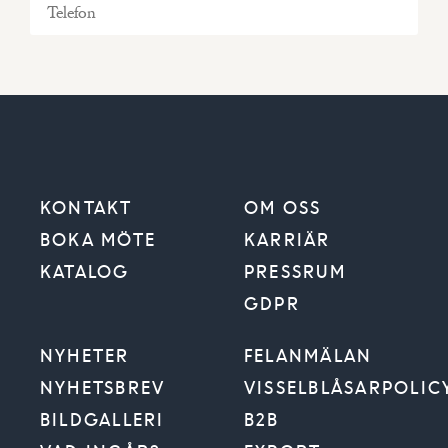
KONTAKT
OM OSS
BOKA MÖTE
KARRIÄR
KATALOG
PRESSRUM
GDPR
VÄLJ BYGGKOMMUN
NYHETER
FELANMÄLAN
NYHETSBREV
VISSELBLÅSARPOLIC
BILDGALLERI
B2B
Jag vill få Trivselhus nyhetsbrev via e-post