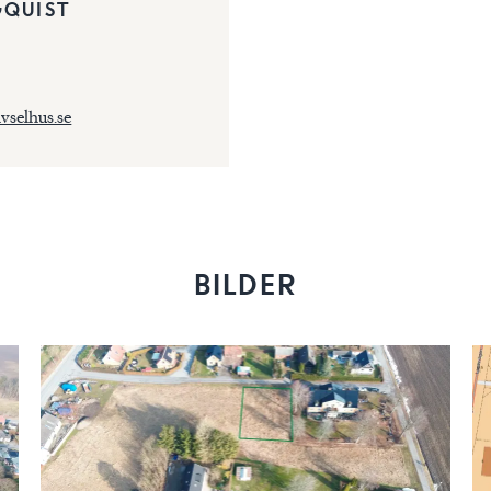
GQUIST
vselhus.se
BILDER