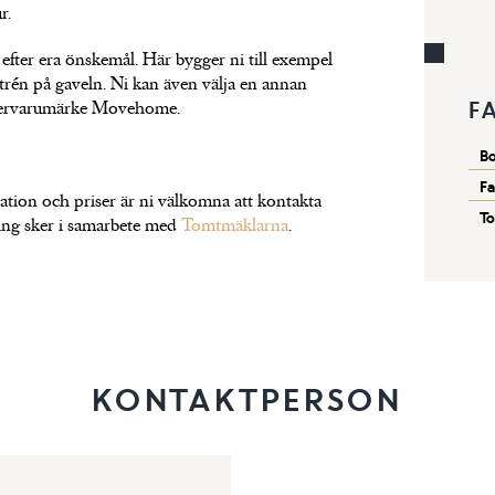
r.
 efter era önskemål. Här bygger ni till exempel
ntrén på gaveln. Ni kan även välja en annan
F
ystervarumärke Movehome.
Bo
Fa
tion och priser är ni välkomna att kontakta
To
ning sker i samarbete med
Tomtmäklarna
.
KONTAKTPERSON