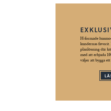
EXKLUS
H-formade husmodel
kundernas favorit. 
planlösning där köke
med att erbjuda 100 
väljer att bygga ett
LÄ