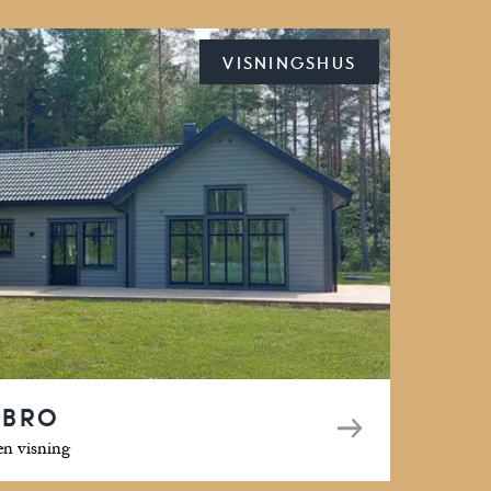
VISNINGSHUS
EBRO
en visning