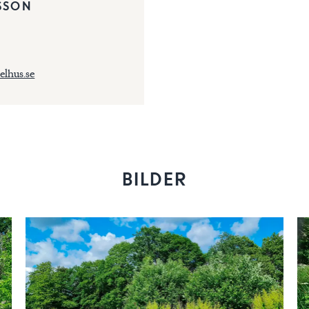
SSON
elhus.se
BILDER