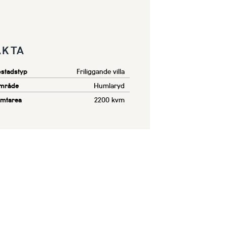
AKTA
stadstyp
Friliggande villa
mråde
Humlaryd
omtarea
2200 kvm