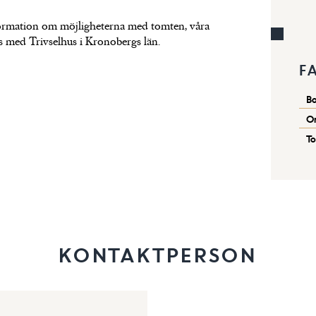
nformation om möjligheterna med tomten, våra
us med Trivselhus i Kronobergs län.
F
Bo
O
T
KONTAKTPERSON