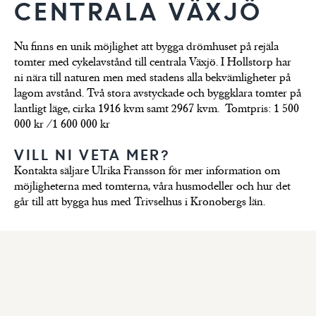
CENTRALA VÄXJÖ
Trivselhus gedigna
hus
LÄS
byggkvalitet
Nu finns en unik möjlighet att bygga drömhuset på rejäla
tomter med cykelavstånd till centrala Växjö. I Hollstorp har
ni nära till naturen men med stadens alla bekvämligheter på
lagom avstånd. Två stora avstyckade och byggklara tomter på
lantligt läge, cirka 1916 kvm samt 2967 kvm. Tomtpris: 1 500
000 kr /1 600 000 kr
VILL NI VETA MER?
Kontakta säljare Ulrika Fransson för mer information om
möjligheterna med tomterna, våra husmodeller och hur det
går till att bygga hus med Trivselhus i Kronobergs län.