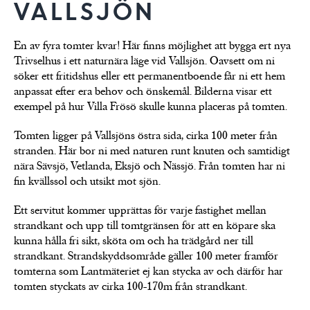
VALLSJÖN
Trivselhus gedigna
hus
LÄS
byggkvalitet
En av fyra tomter kvar! Här finns möjlighet att bygga ert nya
Trivselhus i ett naturnära läge vid Vallsjön. Oavsett om ni
söker ett fritidshus eller ett permanentboende får ni ett hem
anpassat efter era behov och önskemål. Bilderna visar ett
exempel på hur Villa Frösö skulle kunna placeras på tomten.
Tomten ligger på Vallsjöns östra sida, cirka 100 meter från
stranden. Här bor ni med naturen runt knuten och samtidigt
nära Sävsjö, Vetlanda, Eksjö och Nässjö. Från tomten har ni
fin kvällssol och utsikt mot sjön.
Ett servitut kommer upprättas för varje fastighet mellan
strandkant och upp till tomtgränsen för att en köpare ska
kunna hålla fri sikt, sköta om och ha trädgård ner till
strandkant. Strandskyddsområde gäller 100 meter framför
tomterna som Lantmäteriet ej kan stycka av och därför har
tomten styckats av cirka 100-170m från strandkant.