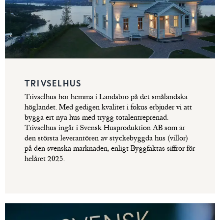
Jag samtycker till
Trivselhus behandling av
personuppgifter
TRIVSELHUS
STÄNG
SKICKA
Trivselhus hör hemma i Landsbro på det småländska
höglandet. Med gedigen kvalitet i fokus erbjuder vi att
bygga ert nya hus med trygg totalentreprenad.
Trivselhus ingår i Svensk Husproduktion AB som är
den största leverantören av styckebyggda hus (villor)
på den svenska marknaden, enligt Byggfaktas siffror för
helåret 2025.